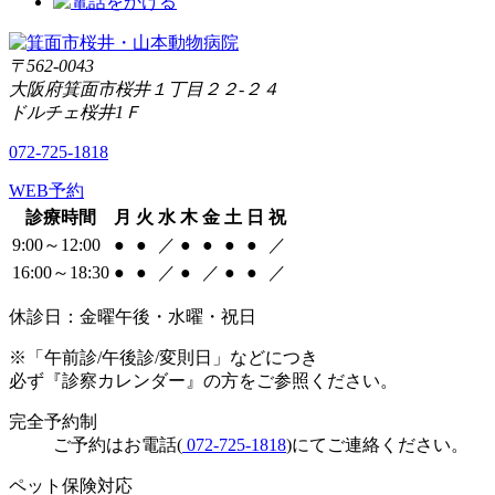
〒562-0043
大阪府箕面市桜井１丁目２２-２４
ドルチェ桜井1Ｆ
072-725-1818
WEB予約
診療時間
月
火
水
木
金
土
日
祝
9:00～12:00
●
●
／
●
●
●
●
／
16:00～18:30
●
●
／
●
／
●
●
／
休診日：金曜午後・水曜・祝日
※「午前診/午後診/変則日」などにつき
必ず『診察カレンダー』の方をご参照ください。
完全予約制
ご予約はお電話(
072-725-1818
)にてご連絡ください。
ペット保険対応