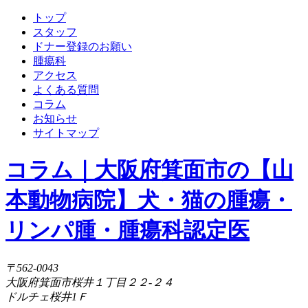
トップ
スタッフ
ドナー登録のお願い
腫瘍科
アクセス
よくある質問
コラム
お知らせ
サイトマップ
コラム｜大阪府箕面市の【山
本動物病院】犬・猫の腫瘍・
リンパ腫・腫瘍科認定医
〒562-0043
大阪府箕面市桜井１丁目２２-２４
ドルチェ桜井1Ｆ