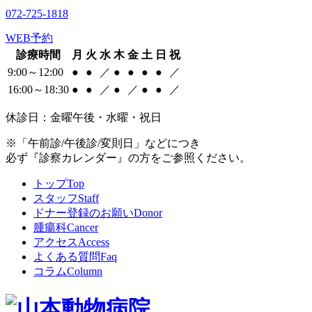
072-725-1818
WEB予約
診療時間
月
火
水
木
金
土
日
祝
9:00～12:00
●
●
／
●
●
●
●
／
16:00～18:30
●
●
／
●
／
●
●
／
休診日：金曜午後・水曜・祝日
※「午前診/午後診/変則日」などにつき
必ず『診察カレンダー』の方をご参照ください。
トップ
Top
スタッフ
Staff
ドナー登録のお願い
Donor
腫瘍科
Cancer
アクセス
Access
よくある質問
Faq
コラム
Column