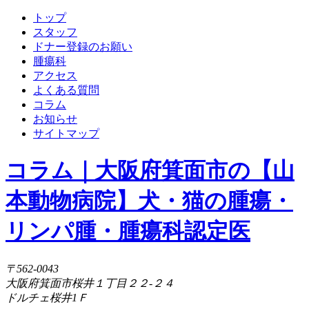
トップ
スタッフ
ドナー登録のお願い
腫瘍科
アクセス
よくある質問
コラム
お知らせ
サイトマップ
コラム｜大阪府箕面市の【山
本動物病院】犬・猫の腫瘍・
リンパ腫・腫瘍科認定医
〒562-0043
大阪府箕面市桜井１丁目２２-２４
ドルチェ桜井1Ｆ