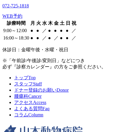
072-725-1818
WEB予約
診療時間
月
火
水
木
金
土
日
祝
9:00～12:00
●
●
／
●
●
●
●
／
16:00～18:30
●
●
／
●
／
●
●
／
休診日：金曜午後・水曜・祝日
※「午前診/午後診/変則日」などにつき
必ず『診察カレンダー』の方をご参照ください。
トップ
Top
スタッフ
Staff
ドナー登録のお願い
Donor
腫瘍科
Cancer
アクセス
Access
よくある質問
Faq
コラム
Column