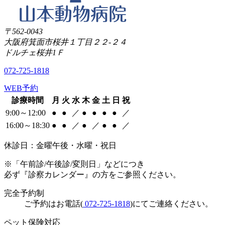
〒562-0043
大阪府箕面市桜井１丁目２２-２４
ドルチェ桜井1Ｆ
072-725-1818
WEB予約
診療時間
月
火
水
木
金
土
日
祝
9:00～12:00
●
●
／
●
●
●
●
／
16:00～18:30
●
●
／
●
／
●
●
／
休診日：金曜午後・水曜・祝日
※「午前診/午後診/変則日」などにつき
必ず『診察カレンダー』の方をご参照ください。
完全予約制
ご予約はお電話(
072-725-1818
)にてご連絡ください。
ペット保険対応