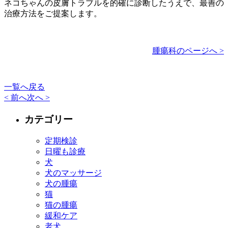
ネコちゃんの皮膚トラブルを的確に診断したうえで、最善の
治療方法をご提案します。
腫瘍科のページへ >
一覧へ戻る
< 前へ
次へ >
カテゴリー
定期検診
日曜も診療
犬
犬のマッサージ
犬の腫瘍
猫
猫の腫瘍
緩和ケア
老犬