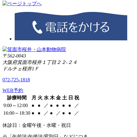
〒562-0043
大阪府箕面市桜井１丁目２２-２４
ドルチェ桜井1Ｆ
072-725-1818
WEB予約
診療時間
月
火
水
木
金
土
日
祝
9:00～12:00
●
●
／
●
●
●
●
／
16:00～18:30
●
●
／
●
／
●
●
／
休診日：金曜午後・水曜・祝日
※「午前診/午後診/変則日」などにつき