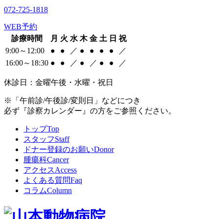
072-725-1818
WEB予約
診療時間
月
火
水
木
金
土
日
祝
9:00～12:00
●
●
／
●
●
●
●
／
16:00～18:30
●
●
／
●
／
●
●
／
休診日：金曜午後・水曜・祝日
※「午前診/午後診/変則日」などにつき
必ず『診察カレンダー』の方をご参照ください。
トップ
Top
スタッフ
Staff
ドナー登録のお願い
Donor
腫瘍科
Cancer
アクセス
Access
よくある質問
Faq
コラム
Column