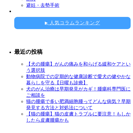
避妊・去勢手術
人気コラムランキング
▶
最近の投稿
【犬の腫瘍】がんの痛みを和らげる緩和ケアとい
う選択肢
動物病院での定期的な健康診断で愛犬の健やかな
暮らしを守る【日曜も診療】
犬のがん治療は早期発見がカギ！腫瘍科専門医に
ご相談を
猫の腫瘍で多い肥満細胞腫ってどんな病気？早期
発見する方法と対処法について
【猫の腫瘍】猫の皮膚トラブルに要注意！もしか
したら皮膚腫瘍かも