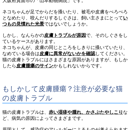
大阪府箕面市の「山本動物病院」です。
ネコちゃんが足でからだを搔いたり、被毛や皮膚をぺろぺろ
となめたり、咬んだりするしぐさは、飼い主さまにとって
い
つもの見慣れた光景
ではないでしょうか。
しかし、なんらかの
皮膚トラブルが原因
で、そのしぐさをし
ているケースがあります。
ネコちゃんが、皮膚の同じところをしきりに搔いていたり、
なめている場合は
皮膚に異常がないかを確認
してください。
猫の皮膚トラブルにはさまざまな原因がありますが、もしか
したら
皮膚腫瘍のサイン
かもしれないからです。
もしかして皮膚腫瘍？注意が必要な猫
の皮膚トラブル
猫の皮膚トラブルは、
赤い湿疹や腫れ、かさぶたやしこり
な
ど、病気の原因によってさまざまです。
原因として、感染症やアレルギーによるものが考えられます