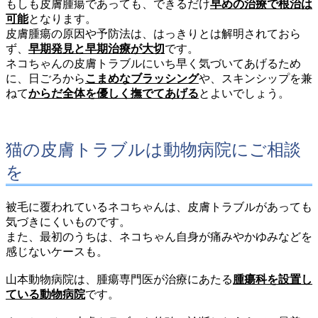
もしも皮膚腫瘍であっても、できるだけ
早めの治療で根治は
可能
となります。
皮膚腫瘍の原因や予防法は、はっきりとは解明されておら
ず、
早期発見と早期治療が大切
です。
ネコちゃんの皮膚トラブルにいち早く気づいてあげるため
に、日ごろから
こまめなブラッシング
や、スキンシップを兼
ねて
からだ全体を優しく撫でてあげる
とよいでしょう。
猫の皮膚トラブルは動物病院にご相談
を
被毛に覆われているネコちゃんは、皮膚トラブルがあっても
気づきにくいものです。
また、最初のうちは、ネコちゃん自身が痛みやかゆみなどを
感じないケースも。
山本動物病院は、腫瘍専門医が治療にあたる
腫瘍科を設置し
ている動物病院
です。