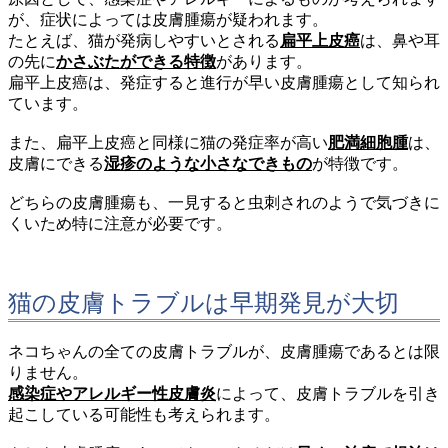
が、症状によっては皮膚腫瘍が疑われます。
たとえば、猫が発病しやすいとされる
扁平上皮癌
は、鼻や耳
の先に
かさぶたができる特徴
があります。
扁平上皮癌は、発症すると進行が早い皮膚腫瘍として知られ
ています。
また、扁平上皮癌と同様に猫の発症率が高い
肥満細胞腫
は、
皮膚にできる
湿疹のような小さなできもの
が特徴です。
どちらの皮膚腫瘍も、一見すると虫刺されのようで気づきに
くいため特に注意が必要です。
猫の皮膚トラブルは早期発見が大切
ネコちゃんの全ての皮膚トラブルが、皮膚腫瘍であるとは限
りません。
感染症やアレルギー性皮膚炎
によって、皮膚トラブルを引き
起こしている可能性も考えられます。