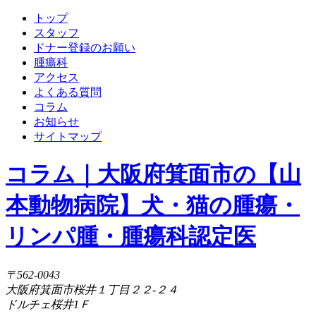
トップ
スタッフ
ドナー登録のお願い
腫瘍科
アクセス
よくある質問
コラム
お知らせ
サイトマップ
コラム｜大阪府箕面市の【山
本動物病院】犬・猫の腫瘍・
リンパ腫・腫瘍科認定医
〒562-0043
大阪府箕面市桜井１丁目２２-２４
ドルチェ桜井1Ｆ