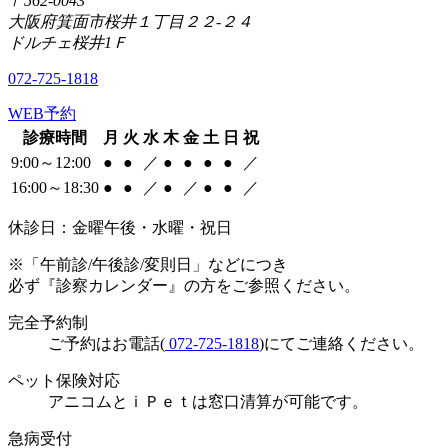
〒562-0043
大阪府箕面市桜井１丁目２２-２４
ドルチェ桜井1Ｆ
072-725-1818
WEB予約
診療時間
月
火
水
木
金
土
日
祝
9:00～12:00
●
●
／
●
●
●
●
／
16:00～18:30
●
●
／
●
／
●
●
／
休診日：金曜午後・水曜・祝日
※「午前診/午後診/変則日」などにつき
必ず『診察カレンダー』の方をご参照ください。
完全予約制
ご予約はお電話(
072-725-1818
)にてご連絡ください。
ペット保険対応
アニコムとｉＰｅｔは窓口清算が可能です。
急病受付