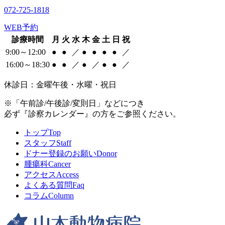
072-725-1818
WEB予約
診療時間
月
火
水
木
金
土
日
祝
9:00～12:00
●
●
／
●
●
●
●
／
16:00～18:30
●
●
／
●
／
●
●
／
休診日：金曜午後・水曜・祝日
※「午前診/午後診/変則日」などにつき
必ず『診察カレンダー』の方をご参照ください。
トップ
Top
スタッフ
Staff
ドナー登録のお願い
Donor
腫瘍科
Cancer
アクセス
Access
よくある質問
Faq
コラム
Column