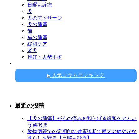
日曜も診療
犬
犬のマッサージ
犬の腫瘍
猫
猫の腫瘍
緩和ケア
老犬
避妊・去勢手術
人気コラムランキング
▶
最近の投稿
【犬の腫瘍】がんの痛みを和らげる緩和ケアとい
う選択肢
動物病院での定期的な健康診断で愛犬の健やかな
暮らしを守る【日曜も診療】