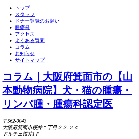
トップ
スタッフ
ドナー登録のお願い
腫瘍科
アクセス
よくある質問
コラム
お知らせ
サイトマップ
コラム｜大阪府箕面市の【山
本動物病院】犬・猫の腫瘍・
リンパ腫・腫瘍科認定医
〒562-0043
大阪府箕面市桜井１丁目２２-２４
ドルチェ桜井1Ｆ